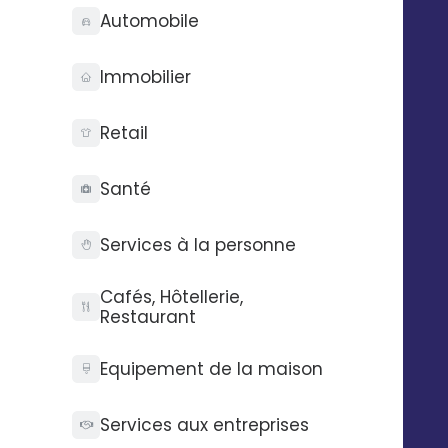
API Digitaleo
FAQ
Automobile
API d’envois
Recrutement
API d’intégration
RSE
Immobilier
Connecteurs
Partenaires
Service support
Presse
Retail
Nos vidéos
Nos locaux
La Fabrique
Santé
Services à la personne
Contactez-nous
Pilotez Digitaleo
depuis votre
Abonnez-vous à la
smartphone
Cafés, Hôtellerie,
newsBetter
Restaurant
Formulaire de contact
Prendre rdv
Equipement de la maison
Tarifs
Digitaleo
Services aux entreprises
20 avenue Jules Maniez
Suivez-nous