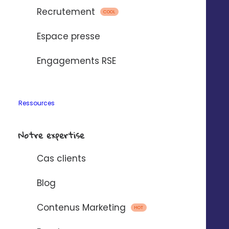
Recrutement
COOL
Espace presse
Engagements RSE
Découvrez la suite
Ressources
Notre expertise
Cas clients
Animez votre réseau
Blog
Contenus Marketing
HOT
Développez la proactivité de votre réseau
avec un outil qui facilite la collaboration.