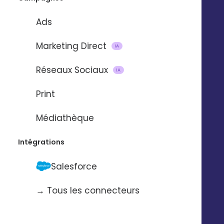
niveau national et local
Ads
Marketing Direct
IA
UNE DÉMO, UNE DÉMO 
Réseaux Sociaux
IA
Print
Médiathèque
Intégrations
Maîtrisez le référencement
Salesforce
local
de vos établissements
→ Tous les connecteurs