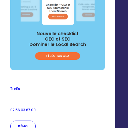
Nouvelle checklist
GEO et SEO
Dominer le Local Search
Pour vous, au siège
TÉLÉCHARGEZ
Harmonisez votre
Tarifs
image de marque
02 56 03 67 00
Veillez à la cohérence de votre
DÉMO