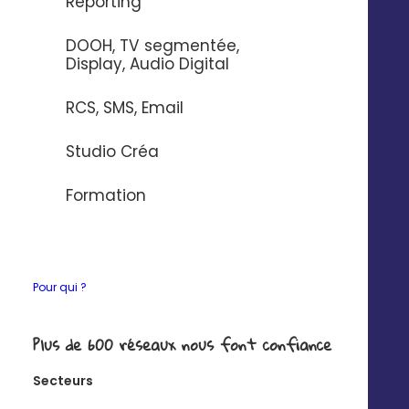
Reporting
Améliorez votre présence en
DOOH, TV segmentée,
Display, Audio Digital
ligne
RCS, SMS, Email
Optimisez vos pages pour remonter dans les 1ers
résultats Google My Business, dans les annuaires et
Studio Créa
GPS.
Formation
En savoir plus >
Pour qui ?
Plus de 600 réseaux nous font confiance
Contrôlez les
Secteurs
communications locales