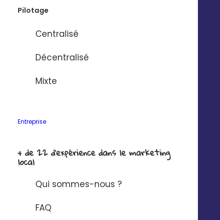
Pilotage
Centralisé
Décentralisé
Mixte
Partagez vos documents dans
une bibliothèque
Entreprise
Mettez à disposition de votre réseau tous les
+ de 22 d'expérience dans le marketing
contenus nécessaires à la réalisation de leurs
local
communications : kit média, vidéos, photos…
Qui sommes-nous ?
FAQ