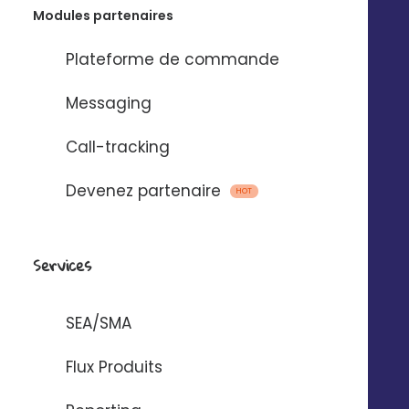
Modules partenaires
Plateforme de commande
Messaging
Call-tracking
Devenez partenaire
HOT
Services
Unifiez vos données locales
SEA/SMA
Mettez à jour les horaires, présentations, photos...
Flux Produits
pour l’ensemble de vos points de vente.