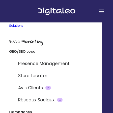
Solutions
Pour vous, au siège
Suite Marketing
GEO/SEO Local
Presence Management
Harmonisez votre
Store Locator
image de marque
Avis Clients
IA
Réseaux Sociaux
IA
Veillez à la cohérence de votre
communication marketing au
Campagnes