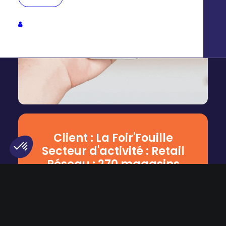
Client : La Foir'Fouille
Secteur d'activité : Retail
Réseau : 270 magasins
Axeptio consent
Plateforme de Gestion du Consentement : Personnalisez vos Options
Notre plateforme vous permet d'adapter et de gérer vos paramètres de 