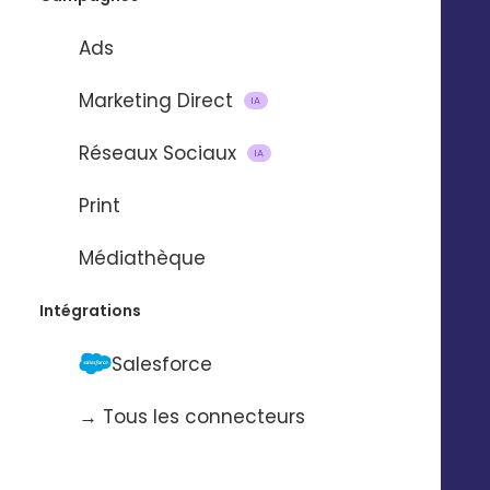
Ads
Marketing Direct
IA
Réseaux Sociaux
IA
CAS CLIENTS
Print
Médiathèque
Intégrations
Salesforce
Mise en place d'une
Facebook ads sur 5
→ Tous les connecteurs
magasins La