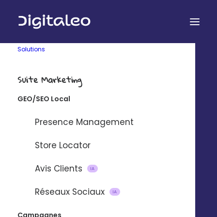
Solutions
Suite Marketing
GEO/SEO Local
Presence Management
Cas clients express
Store Locator
Un objectif, une réponse
Avis Clients
IA
Réseaux Sociaux
IA
Campagnes