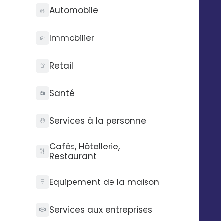
tarifs un peu plus élevés que ceux des prestataires
Automobile
véreux.
Immobilier
Retail
Santé
Technologie
Services à la personne
Entreprise
Audit gratuit
Qui sommes-nous ?
Cafés, Hôtellerie,
API Digitaleo
FAQ
Restaurant
API d’envois
Recrutement
API d’intégration
RSE
Equipement de la maison
Connecteurs
Partenaires
Service support
Presse
Nos vidéos
Services aux entreprises
Nos locaux