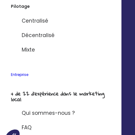
Pilotage
Centralisé
Décentralisé
Mixte
Entreprise
+ de 22 d'expérience dans le marketing
local
© 2025 Digitaleo | Tous droits réservés |
Mentions légales
|
Respect de
Qui sommes-nous ?
la vie privée
|
CGS
|
RGPD
FR
FAQ