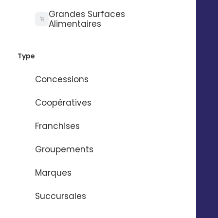
Digitaleo
20 avenue Jules Maniez
Grandes Surfaces
Suivez-nous
Alimentaires
35000 Rennes
02 56 03 67 00
Type
Concessions
Coopératives
Franchises
Groupements
Marques
Succursales