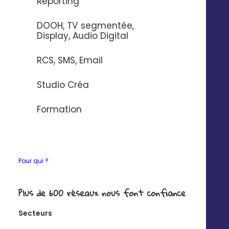
Reporting
conversion moyen de 3 ou 4 %. Ce chiffre peut varier
et dépend de la qualité de l’offre et des objectifs de
DOOH, TV segmentée,
l’entreprise. Après avoir obtenu un bon taux de
Display, Audio Digital
conversion, il convient de maintenir les résultats et
de faire mieux. La conversion des acheteurs
RCS, SMS, Email
occasionnels en clients fidèles est un véritable défi,
qui peut nécessiter l’adoption d’autres stratégies
Studio Créa
commerciales. Pour améliorer ce taux, l’entreprise
doit miser sur la facilité de l’accès aux produits ou
Formation
services, multiplier les moyens de paiement,
accélérer les délais de livraison…
Pour qui ?
Plus de 600 réseaux nous font confiance
Secteurs
Technologie
Entreprise