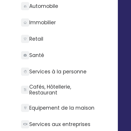
Automobile
Audit gratuit
Qui sommes-nous ?
API Digitaleo
FAQ
API d’envois
Recrutement
Immobilier
API d’intégration
RSE
Connecteurs
Partenaires
Retail
Service support
Presse
Nos vidéos
Santé
Nos locaux
La Fabrique
Services à la personne
Contactez-nous
Pilotez Digitaleo
Cafés, Hôtellerie,
depuis votre
Abonnez-vous à la
Restaurant
smartphone
newsBetter
Formulaire de contact
Equipement de la maison
Prendre rdv
Tarifs
Services aux entreprises