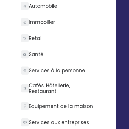
Pour que les messages email et SMS attirent
Automobile
l’attention des destinataires, il est nécessaire de
segmenter les données. Cela permet la
Immobilier
personnalisation des messages, de fidéliser les clients
et de susciter l’intérêt des prospects. D’autres
méthodes sont également utilisées pour enrichir et
Retail
optimiser un fichier de données. Le nettoyage
augmente la longévité d’une base de données et
Santé
élimine les doublons et les erreurs. L’entreprise peut
renforcer la pertinence de sa base par des
Services à la personne
informations plus approfondies, comme le pouvoir
d’achat, les produits préférés, les centres d’intérêt du
Cafés, Hôtellerie,
client. Le contenu email et SMS doit être assez
Restaurant
accrocheur et bien présenté pour obtenir un taux de
lecture élevé. L’efficacité des actions mis en place
Equipement de la maison
au quotidien conditionne la performance d’une base
de données.
Services aux entreprises