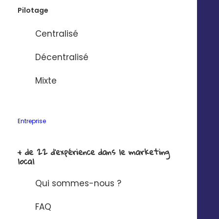
depuis votre
Abonnez-vous à la
Pilotage
smartphone
newsBetter
Formulaire de contact
Centralisé
Prendre rdv
Tarifs
Décentralisé
Digitaleo
Mixte
20 avenue Jules Maniez
Suivez-nous
35000 Rennes
02 56 03 67 00
Entreprise
+ de 22 d'expérience dans le marketing
local
Qui sommes-nous ?
FAQ