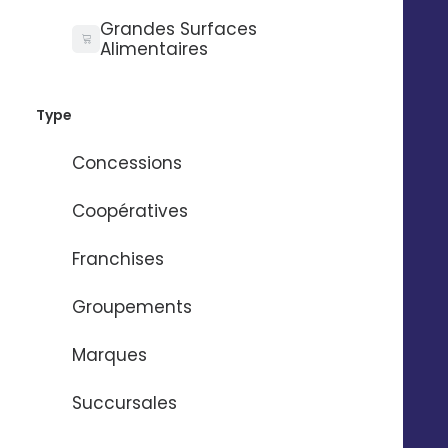
Grandes Surfaces
Alimentaires
Type
Technologie
Entreprise
Concessions
Audit gratuit
Qui sommes-nous ?
API Digitaleo
FAQ
Coopératives
API d’envois
Recrutement
API d’intégration
RSE
Franchises
Connecteurs
Partenaires
Service support
Presse
Groupements
Nos vidéos
Nos locaux
Marques
La Fabrique
Succursales
Contactez-nous
Pilotez Digitaleo