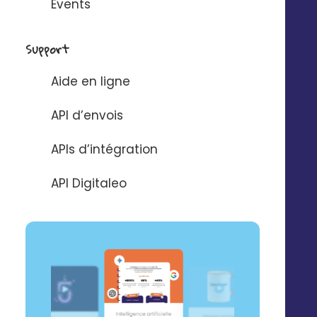
Events
Support
Aide en ligne
API d’envois
APIs d’intégration
API Digitaleo
© 2025 Digitaleo | Tous droits réservés |
Mentions légales
|
Respect de
la vie privée
|
CGS
|
RGPD
FR