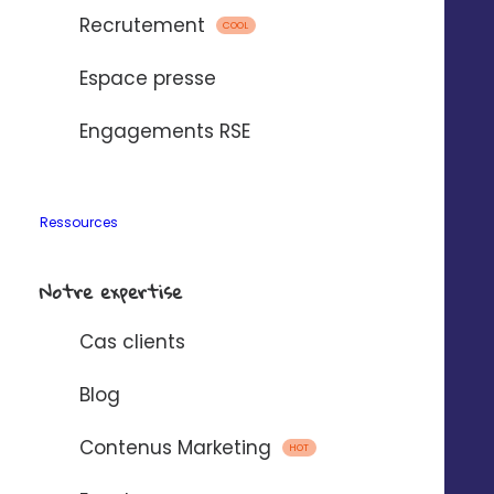
Nos vidéos
Recrutement
Nos locaux
COOL
La Fabrique
Espace presse
Contactez-nous
Pilotez Digitaleo
Engagements RSE
depuis votre
Abonnez-vous à la
smartphone
newsBetter
Formulaire de contact
Ressources
Prendre rdv
Tarifs
Notre expertise
Digitaleo
20 avenue Jules Maniez
Cas clients
Suivez-nous
35000 Rennes
02 56 03 67 00
Blog
Contenus Marketing
HOT