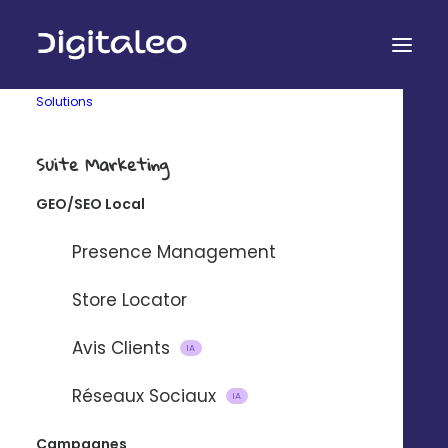
Solutions
Suite Marketing
GEO/SEO Local
Presence Management
Cas clients express
Store Locator
Un objectif, une réponse
Avis Clients
IA
Réseaux Sociaux
IA
Campagnes