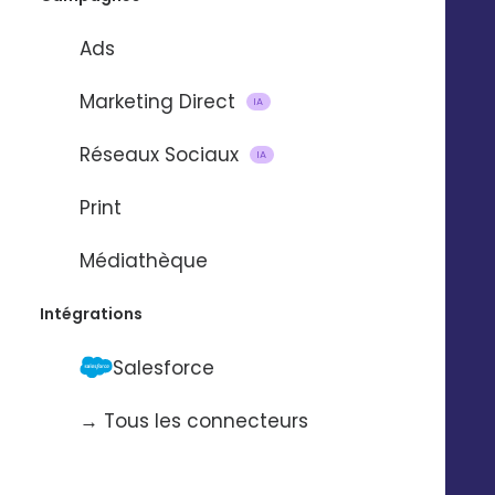
Ads
Marketing Direct
IA
Réseaux Sociaux
IA
CAS CLIENTS
Print
Médiathèque
Intégrations
Salesforce
Création de pages
Facebook et
→ Tous les connecteurs
Linkedin pour La