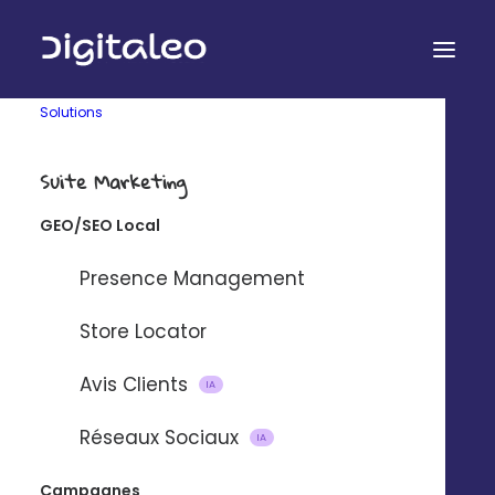
Solutions
La Suite Marketing
Suite Marketing
des réseaux
GEO/SEO Local
d’enseignes
Presence Management
La plateforme qui libère le potentiel local
de chaque établissement
Store Locator
Avis Clients
IA
DEMANDER UNE DÉMO 
Réseaux Sociaux
IA
DÉCOUVRIR EN VIDÉO 
Campagnes