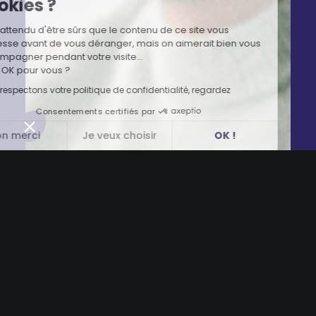
cookies ?
On a attendu d'être sûrs que le contenu de ce site vous
intéresse avant de vous déranger, mais on aimerait bien vous
accompagner pendant votre visite...
C'est OK pour vous ?
Nous respectons votre politique de confidentialité, regardez
Consentements certifiés par
Non merci
Je veux choisir
OK !
Axeptio consent
Plateforme de Gestion du Consentement : Personnalisez vos Options
Notre plateforme vous permet d'adapter et de gérer vos paramètres de 