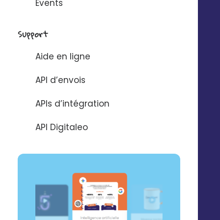
Events
local
Support
erts grâce à notre 
Aide en ligne
Marketing
API d’envois
APIs d’intégration
 modules disponibles en formule ou à la c
API Digitaleo