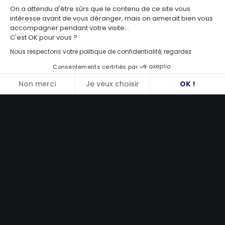
On a attendu d'être sûrs que le contenu de ce site vous
intéresse avant de vous déranger, mais on aimerait bien vous
accompagner pendant votre visite...
C'est OK pour vous ?
Nous respectons votre politique de confidentialité, regardez
Consentements certifiés par
Non merci
Je veux choisir
OK !
Axeptio consent
Plateforme de Gestion du Consentement : Personnalisez vos Options
Notre plateforme vous permet d'adapter et de gérer vos paramètres de 