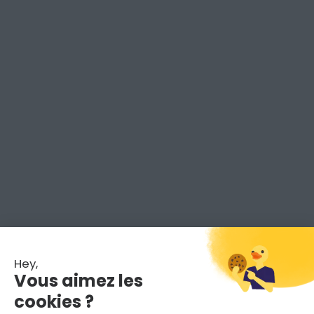
Hey,
Vous aimez les
Rien trouvé.
cookies ?