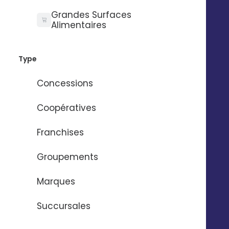
Digitaleo
Grandes Surfaces
20 avenue Jules Maniez
Suivez-nous
Alimentaires
35000 Rennes
02 56 03 67 00
Type
Concessions
Coopératives
Franchises
Groupements
Marques
Succursales