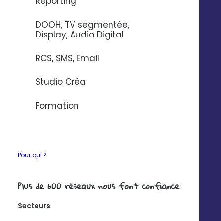
Reporting
différence existe aussi dans la façon d’exploiter les
fichiers de données et des processus de vente. Le
DOOH, TV segmentée,
marketing BtoB est axé sur la communication et le
Display, Audio Digital
relationnel. Alors celui du BtoC est basé sur la
communication autour du produit ou service et
RCS, SMS, Email
l’émotionnel. Même si la finalité des bases de
données BtoB et BtoC est d’augmenter les ventes, les
Studio Créa
marketeurs empruntent des chemins différents dans
la mise en place des actions commerciales.
Formation
L’amélioration de la qualité des données des deux
bases exigent des actions différentes.
Pour qui ?
Plus de 600 réseaux nous font confiance
Secteurs