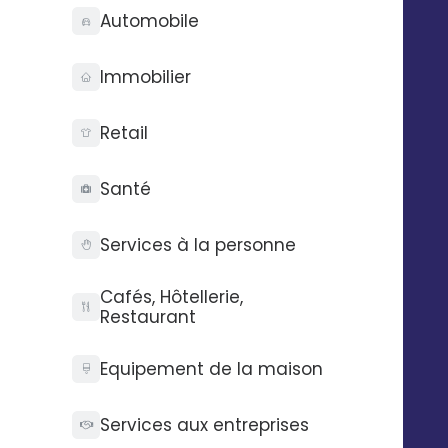
Technologie
Entreprise
Automobile
Audit gratuit
Qui sommes-nous ?
API Digitaleo
FAQ
Immobilier
API d’envois
Recrutement
API d’intégration
RSE
Retail
Connecteurs
Partenaires
Service support
Presse
Nos vidéos
Santé
Nos locaux
La Fabrique
Services à la personne
Contactez-nous
Pilotez Digitaleo
Cafés, Hôtellerie,
depuis votre
Restaurant
Abonnez-vous à la
smartphone
newsBetter
Equipement de la maison
Formulaire de contact
Prendre rdv
Tarifs
Services aux entreprises