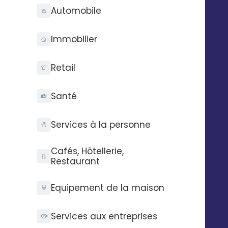
Automobile
Immobilier
Retail
Pas développeur dans
l’âme ?
Santé
Nous avons aussi des intégrations prêtes à l’emploi
Services à la personne
pour automatiser votre marketing.
Découvrez-les dès maintenant.
Cafés, Hôtellerie,
Restaurant
Equipement de la maison
VOIR NOS CONNECTEURS 
Services aux entreprises